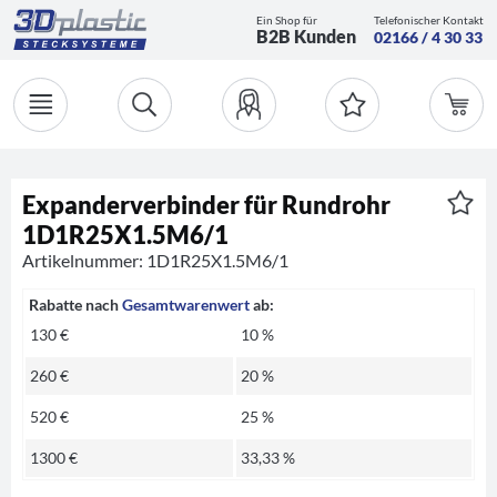
Ein Shop für
Telefonischer Kontakt
B2B Kunden
02166 / 4 30 33
Expanderverbinder für Rundrohr
1D1R25X1.5M6/1
Artikelnummer: 1D1R25X1.5M6/1
Rabatte nach
Gesamtwarenwert
ab:
130 €
10 %
260 €
20 %
520 €
25 %
1300 €
33,33 %