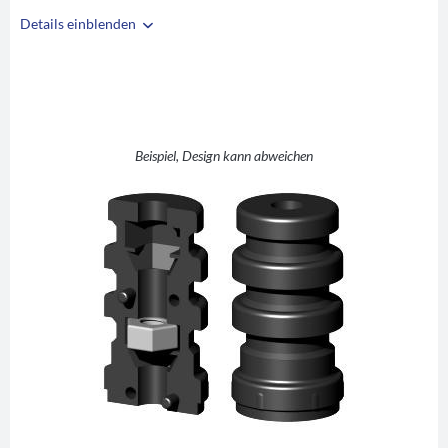
Details einblenden
i
A
25
B
22
C
M6
D
12
Beispiel, Design kann abweichen
E
32
F
42