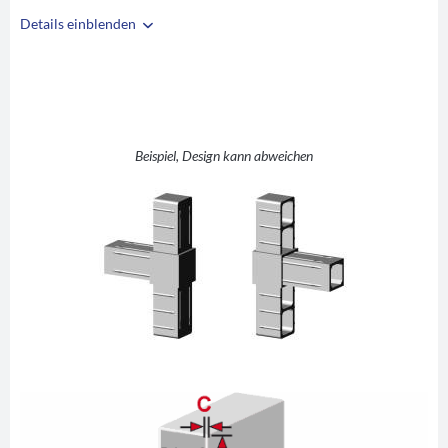
Details einblenden
i
A
25
B
25
C
2
D
T (T-Stück)
Beispiel, Design kann abweichen
E
40