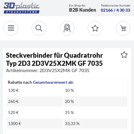
Ein Shop für
Telefonischer Kontakt
B2B Kunden
02166 / 4 30 33
Steckverbinder für Quadratrohr
Typ 2D3 2D3V25X2MK GF 7035
Artikelnummer: 2D3V25X2MK GF 7035
Rabatte nach
Gesamtwarenwert
ab:
130 €
10 %
260 €
20 %
520 €
25 %
1300 €
33,33 %