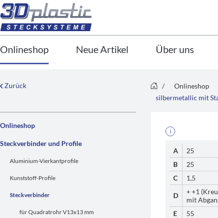
Onlineshop
Neue Artikel
Über uns
Zurück
/
Onlineshop
silbermetallic mit S
Onlineshop
i
Steckverbinder und Profile
A
25
Aluminium-Vierkantprofile
B
25
C
1,5
Kunststoff-Profile
+ +1 (Kreu
Steckverbinder
D
mit Abgan
für Quadratrohr V13x13 mm
E
55