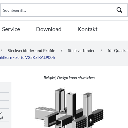
Service
Download
Kontakt
/
Steckverbinder und Profile
/
Steckverbinder
/
für Quadr
tahlkern - Serie V25KS RAL9006
Beispiel, Design kann abweichen
z
g)