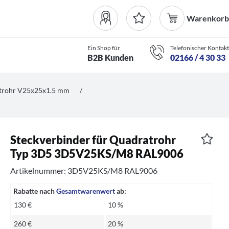
Warenkorb
Ein Shop für
Telefonischer Kontakt
B2B Kunden
02166 / 4 30 33
atrohr V25x25x1.5 mm
/
Steckverbinder für Quadratrohr
Typ 3D5 3D5V25KS/M8 RAL9006
Artikelnummer: 3D5V25KS/M8 RAL9006
Rabatte nach
Gesamtwarenwert
ab:
130 €
10 %
260 €
20 %