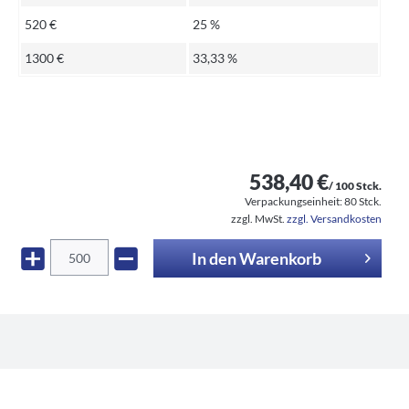
520 €
25 %
1300 €
33,33 %
538,40 €
/ 100 Stck.
Verpackungseinheit:
80 Stck.
zzgl. MwSt.
zzgl. Versandkosten
In den
Warenkorb