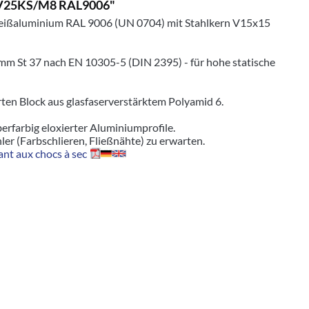
D5V25KS/M8 RAL9006"
Weißaluminium RAL 9006 (UN 0704) mit Stahlkern V15x15
mm St 37 nach EN 10305-5 (DIN 2395) - für hohe statische
en Block aus glasfaserverstärktem Polyamid 6.
erfarbig eloxierter Aluminiumprofile.
er (Farbschlieren, Fließnähte) zu erwarten.
nt aux chocs à sec