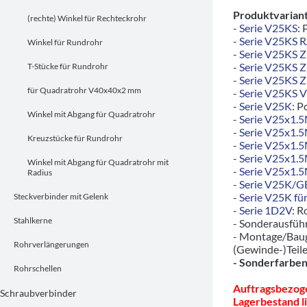
Produktvariant
(rechte) Winkel für Rechteckrohr
-
Serie V25KS
: 
-
Serie V25KS 
Winkel für Rundrohr
-
Serie V25KS 
-
Serie V25KS 
T-Stücke für Rundrohr
-
Serie V25KS 
für Quadratrohr V40x40x2 mm
-
Serie V25KS 
-
Serie V25K
: P
Winkel mit Abgang für Quadratrohr
-
Serie V25x1.
-
Serie V25x1.
Kreuzstücke für Rundrohr
-
Serie V25x1.
-
Serie V25x1.
Winkel mit Abgang für Quadratrohr mit
-
Serie V25x1.
Radius
-
Serie V25K/
-
Serie V25K für
Steckverbinder mit Gelenk
-
Serie 1D2V
: R
Stahlkerne
- Sonderausfü
- Montage/Baug
Rohrverlängerungen
(Gewinde-)Teil
- Sonderfarben
Rohrschellen
Auftragsbezoge
Schraubverbinder
Lagerbestand li