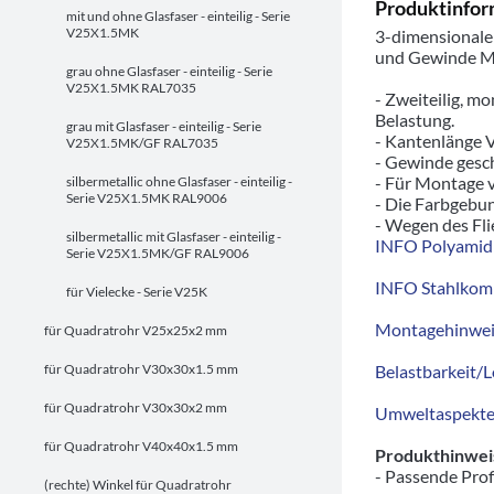
Produktinfor
mit und ohne Glasfaser - einteilig - Serie
V25X1.5MK
3-dimensionale
und Gewinde 
grau ohne Glasfaser - einteilig - Serie
V25X1.5MK RAL7035
- Zweiteilig, m
Belastung.
grau mit Glasfaser - einteilig - Serie
- Kantenlänge V
V25X1.5MK/GF RAL7035
- Gewinde gesc
- Für Montage vo
silbermetallic ohne Glasfaser - einteilig -
Serie V25X1.5MK RAL9006
- Die Farbgebun
- Wegen des Fli
silbermetallic mit Glasfaser - einteilig -
INFO Polyamid 
Serie V25X1.5MK/GF RAL9006
INFO Stahlkom
für Vielecke - Serie V25K
Montagehinwei
für Quadratrohr V25x25x2 mm
für Quadratrohr V30x30x1.5 mm
Belastbarkeit/L
für Quadratrohr V30x30x2 mm
Umweltaspekte/
für Quadratrohr V40x40x1.5 mm
Produkthinwei
- Passende Prof
(rechte) Winkel für Quadratrohr