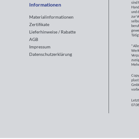
sind 
Informationen
Hand
und d
zur 
Materialinformationen
selbs
Zertifikate
beruf
gewe
Lieferhinweise / Rabatte
Tätig
AGB
* All
Impressum
Werk
Datenschutzerklärung
Verp
zuzüg
Mehr
Copy
plast
GmbH
vorb
Letzt
07.08