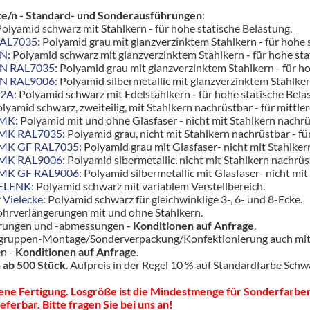
e/n - Standard- und Sonderausführungen
:
Polyamid schwarz mit Stahlkern - für hohe statische Belastung.
RAL7035
: Polyamid grau mit glanzverzinktem Stahlkern - für hoh
ZN
: Polyamid schwarz mit glanzverzinktem Stahlkern - für hohe s
ZN RAL7035
: Polyamid grau mit glanzverzinktem Stahlkern - für 
ZN RAL9006
: Polyamid silbermetallic mit glanzverzinktem Stahlk
V2A
: Polyamid schwarz mit Edelstahlkern - für hohe statische Bel
olyamid schwarz, zweiteilig, mit Stahlkern nachrüstbar - für mittle
5MK
: Polyamid mit und ohne Glasfaser - nicht mit Stahlkern nachrüs
5MK RAL7035
: Polyamid grau, nicht mit Stahlkern nachrüstbar - fü
5MK GF RAL7035
: Polyamid grau mit Glasfaser- nicht mit Stahlker
5MK RAL9006
: Polyamid sibermetallic, nicht mit Stahlkern nachrüst
5MK GF RAL9006
: Polyamid silbermetallic mit Glasfaser- nicht mit
GELENK
: Polyamid schwarz mit variablem Verstellbereich.
 Vielecke
: Polyamid schwarz für gleichwinklige 3-, 6- und 8-Ecke.
ohrverlängerungen mit und ohne Stahlkern.
hrungen und -abmessungen
- Konditionen auf Anfrage
.
ruppen-Montage/Sonderverpackung/Konfektionierung auch mit pas
en -
Konditionen auf Anfrage.
 ab 500 Stück
. Aufpreis in der Regel 10 % auf Standardfarbe Schw
ne Fertigung. Losgröße ist die Mindestmenge für Sonderfarben
eferbar. Bitte fragen Sie bei uns an!