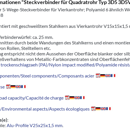
mationen "Steckverbinder für Quadratrohr Typ 3D5 3
r 5-Wege-Steckverbinder für Vierkantrohr; Polyamid 6 ähnlich 
M8
ontiert mit geschweißtem Stahlkern aus Vierkantrohr V15x15x1,5 
erbinderwürfel: ca. 25 mm.
hnitten durch beide Wandungen des Stahlkerns und einen montiert
n Rollen, Stelltellern etc.
g entspricht nicht dem Aussehen der Oberfläche blanker oder silb
eßverhaltens von Metallic-Farbkonzentraten sind Oberflächenfehl
trockenschlagzaeh (PA)/Nylon impact modified/Polyamide résista
ponenten/Steel components/Composants acier
se
oad capacity/Capacité de charge
Environmental aspects/Aspects écologiques
s(e)
:
ile:
Alu-Profile V25x25x1,5 mm
.