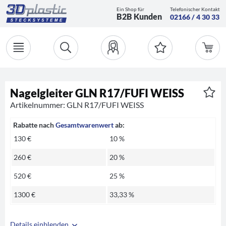
Ein Shop für
Telefonischer Kontakt
B2B Kunden
02166 / 4 30 33
Nagelgleiter GLN R17/FUFI WEISS
Artikelnummer: GLN R17/FUFI WEISS
Rabatte nach
Gesamtwarenwert
ab:
130 €
10 %
260 €
20 %
520 €
25 %
1300 €
33,33 %
Details einblenden