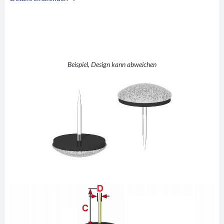
i
A
17
B
7,5
C
16
D
2
Beispiel, Design kann abweichen