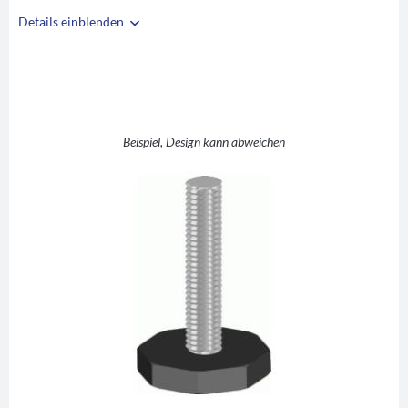
Details einblenden
i
A
SW27
B
M8
C
36
D
8
Beispiel, Design kann abweichen